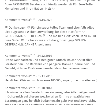
Anliegen/Unterstützung absolut TOLL sind 💐 Und hier für jeden die
/ den PASSENDEN Berater auch fündig werden 🙏 Für Eure Tollen
Menschen und Ihren Gaben ✨ 🙏 ✨
Kommentar von a**** - 20.10.2022
💐 Danke sagen 🫶 Für ein super tolles Team und ebenfalls Alles
Liebe , gesunde Weiter Entwicklung für diese Plattform ✨
GEBURTSTAG ✨ Für Euch 💐 Und meinen Herzlichen Dank 🙏 Für
Eure Guten Wünsche so wie auch das großezügige GRATIS-
GESPRÄCH 🙏 DANKE Angeldance
Kommentar von s**** - 24.12.2019
Frohe Weihnachten und einen guten Rutsch ins Jahr 2020 allen
Beraterinnen und Beratern von pangeca. Danke für eure Zeit und
Geduld, sich der Probleme fremder Menschen anzunehmen.
Kommentar von a**** - 05.11.2018
Herzlichen Glückwunsch zu eure 100000 , super , macht weiter so :)
Kommentar von s**** - 31.10.2018
Ich wünsche allen BeraterInnen ein gesegnetes Allerheiligen und
möchte mich auf diesem Weg bei allen für Ihre empathischen
Beratungen ganz herzlich bedanken. Ihr gebt Mut und Zuversicht,
spendet Trost und Hoffnung. Möget auch Ihr in schweren Zeiten