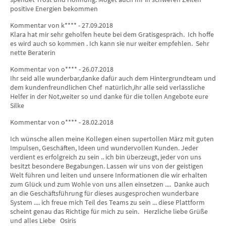
positive Energien bekommen
Kommentar von k**** - 27.09.2018
Klara hat mir sehr geholfen heute bei dem Gratisgespräch. Ich hoffe
es wird auch so kommen . Ich kann sie nur weiter empfehlen. Sehr
nette Beraterin
Kommentar von o**** - 26.07.2018
Ihr seid alle wunderbar,danke dafür auch dem Hintergrundteam und
dem kundenfreundlichen Chef natürlich,ihr alle seid verlässliche
Helfer in der Not,weiter so und danke für die tollen Angebote eure
Silke
Kommentar von o**** - 28.02.2018
Ich wünsche allen meine Kollegen einen supertollen März mit guten
Impulsen, Geschäften, Ideen und wundervollen Kunden. Jeder
verdient es erfolgreich zu sein .. ich bin überzeugt, jeder von uns
besitzt besondere Begabungen. Lassen wir uns von der geistigen
Welt führen und leiten und unsere Informationen die wir erhalten
zum Glück und zum Wohle von uns allen einsetzen .... Danke auch
an die Geschäftsführung für dieses ausgesprochen wunderbare
System .... ich freue mich Teil des Teams zu sein ... diese Plattform
scheint genau das Richtige für mich zu sein. Herzliche liebe Grüße
und alles Liebe Osiris