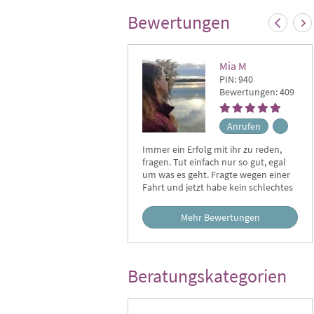
Bewertungen
Mia M
PIN: 940
Bewertungen: 409
Anrufen
Immer ein Erfolg mit ihr zu reden,
Vie
fragen. Tut einfach nur so gut, egal
ers
um was es geht. Fragte wegen einer
rech
Fahrt und jetzt habe kein schlechtes
ein
Gewissen mehr und ist leichter jetzt.
Her
Nebenbei wurde Genick, Schulter
Mehr Bewertungen
gerichtet und noch mehr. Kann Sie
nur von ganzem Herzen weiter
empfehlen. Herzlichen Dank mit
Umarmung. DIE BESTE.
Beratungskategorien