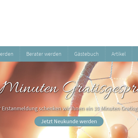
werden
Berater werden
Gästebuch
Artikel
 Minuten Gratisgespr
er Erstanmeldung schenken wir Ihnen ein 10 Minuten Gratisg
Jetzt Neukunde werden