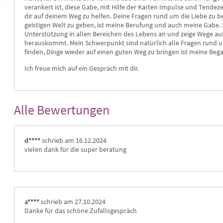
verankert ist, diese Gabe, mit Hilfe der Karten Impulse und Tendez
dir auf deinem Weg zu helfen. Deine Fragen rund um die Liebe zu 
geistigen Welt zu geben, ist meine Berufung und auch meine Gabe. S
Unterstützung in allen Bereichen des Lebens an und zeige Wege auf
herauskommt. Mein Schwerpunkt sind natürlich alle Fragen rund 
finden, Dinge wieder auf einen guten Weg zu bringen ist meine Beg
Ich freue mich auf ein Gespräch mit dir.
Alle Bewertungen
Lamenua
Leah
PIN: 035
PIN: 006
Bewertungen: 2
Bewertungen: 40
d****
schrieb am 16.12.2024
vielen dank für die super beratung 
Anrufen
Anrufen
enua (Manuela) Hellseherin,
Empathisch * Authentisch * Ehrlich
Ich 
tenlegerin, Medium in der
und 
eneration, (Bekannt durch TV und
So e
dfunk)Ich bin für dich da, ich
a****
schrieb am 27.10.2024
e dir deine Erfüllung zu finden,
Danke für das schöne Zufallsgespräch 
 freue mich auf deinen A