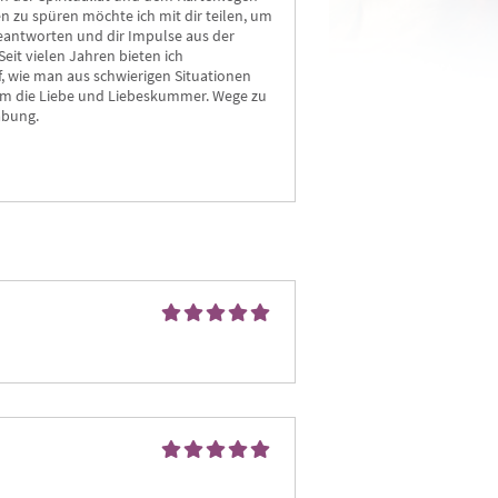
en zu spüren möchte ich mit dir teilen, um
beantworten und dir Impulse aus der
eit vielen Jahren bieten ich
, wie man aus schwierigen Situationen
um die Liebe und Liebeskummer. Wege zu
abung.
Chris
Solve
PIN: 895
PIN: 187
Bewertungen: 36
Bewertungen: 0
Anrufen
Anrufen
höre zu und gebe die Antworten
Hellfühliges Kartenlegen mit
Leno
Lösungen direkt an Dich weiter.
Lenormand - Schwerpunkt Beruf ,
Duals
infach ist das.
Finanzen , Liebe - Energiearbeit.
acht