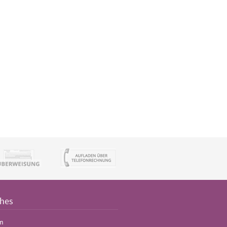
ches
m