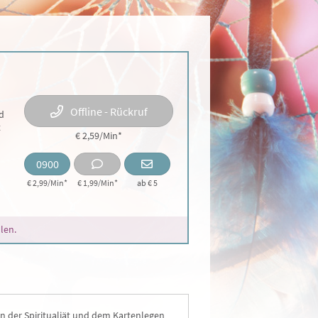
Offline - Rückruf
d
t
€ 2,59/Min
*
0900
€ 2,99/Min*
€ 1,99/Min
*
ab € 5
len.
in der Spiritualiät und dem Kartenlegen