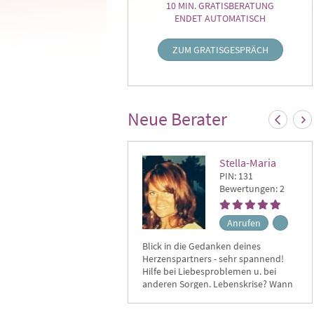
10 MIN. GRATISBERATUNG
ENDET AUTOMATISCH
ZUM GRATISGESPRÄCH
Neue Berater
Stella-Maria
PIN: 131
Bewertungen: 2
Anrufen
Blick in die Gedanken deines
Lam
Herzenspartners - sehr spannend!
Kar
Hilfe bei Liebesproblemen u. bei
3.G
anderen Sorgen. Lebenskrise? Wann
Run
kommt die Leichtigkeit zurück?
helf
Ich