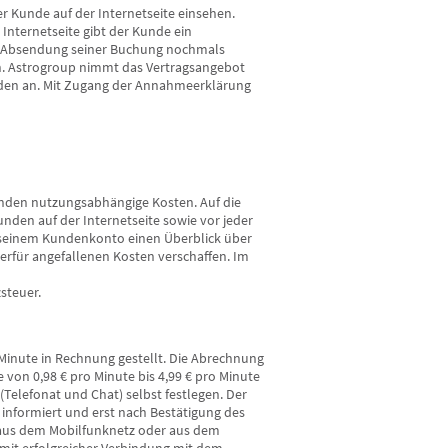
 Kunde auf der Internetseite einsehen.
 Internetseite gibt der Kunde ein
or Absendung seiner Buchung nochmals
en. Astrogroup nimmt das Vertragsangebot
den an. Mit Zugang der Annahmeerklärung
nden nutzungsabhängige Kosten. Auf die
unden auf der Internetseite sowie vor jeder
n seinem Kundenkonto einen Überblick über
rfür angefallenen Kosten verschaffen. Im
steuer.
inute in Rechnung gestellt. Die Abrechnung
 von 0,98 € pro Minute bis 4,99 € pro Minute
elefonat und Chat) selbst festlegen. Der
s informiert und erst nach Bestätigung des
 aus dem Mobilfunknetz oder aus dem