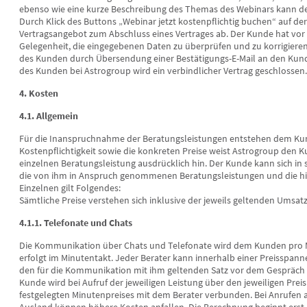
ebenso wie eine kurze Beschreibung des Themas des Webinars kann der
Durch Klick des Buttons „Webinar jetzt kostenpflichtig buchen“ auf der
Vertragsangebot zum Abschluss eines Vertrages ab. Der Kunde hat v
Gelegenheit, die eingegebenen Daten zu überprüfen und zu korrigier
des Kunden durch Übersendung einer Bestätigungs-E-Mail an den Kun
des Kunden bei Astrogroup wird ein verbindlicher Vertrag geschlossen.
4. Kosten
4.1. Allgemein
Für die Inanspruchnahme der Beratungsleistungen entstehen dem Ku
Kostenpflichtigkeit sowie die konkreten Preise weist Astrogroup den K
einzelnen Beratungsleistung ausdrücklich hin. Der Kunde kann sich i
die von ihm in Anspruch genommenen Beratungsleistungen und die hie
Einzelnen gilt Folgendes:
Sämtliche Preise verstehen sich inklusive der jeweils geltenden Umsatz
4.1.1. Telefonate und Chats
Die Kommunikation über Chats und Telefonate wird dem Kunden pro M
erfolgt im Minutentakt. Jeder Berater kann innerhalb einer Preisspanne
den für die Kommunikation mit ihm geltenden Satz vor dem Gespräch (T
Kunde wird bei Aufruf der jeweiligen Leistung über den jeweiligen Prei
festgelegten Minutenpreises mit dem Berater verbunden. Bei Anrufen