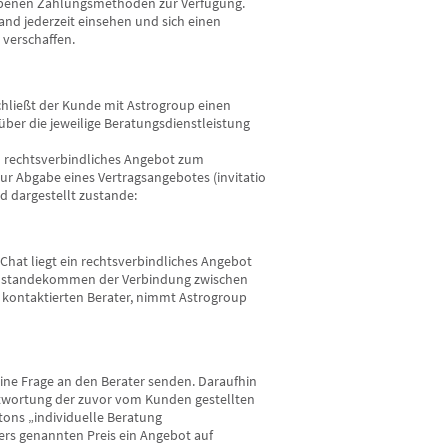
ebenen Zahlungsmethoden zur Verfügung.
d jederzeit einsehen und sich einen
verschaffen.
chließt der Kunde mit Astrogroup einen
über die jeweilige Beratungsdienstleistung
in rechtsverbindliches Angebot zum
zur Abgabe eines Vertragsangebotes (invitatio
d dargestellt zustande:
hat liegt ein rechtsverbindliches Angebot
 Zustandekommen der Verbindung zwischen
kontaktierten Berater, nimmt Astrogroup
ne Frage an den Berater senden. Daraufhin
ntwortung der zuvor vom Kunden gestellten
tons „individuelle Beratung
ers genannten Preis ein Angebot auf