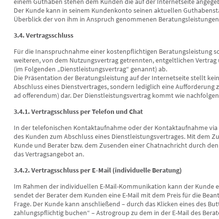
einem Guthaben stehen dem Kunden die auf der Internetseite angeg
Der Kunde kann in seinem Kundenkonto seinen aktuellen Guthabenstan
Überblick der von ihm in Anspruch genommenen Beratungsleistungen 
3.4. Vertragsschluss
Für die Inanspruchnahme einer kostenpflichtigen Beratungsleistung s
weiteren, von dem Nutzungsvertrag getrennten, entgeltlichen Vertrag 
(im Folgenden „Dienstleistungsvertrag“ genannt) ab.
Die Präsentation der Beratungsleistung auf der Internetseite stellt ke
Abschluss eines Dienstvertrages, sondern lediglich eine Aufforderung 
ad offerendum) dar. Der Dienstleistungsvertrag kommt wie nachfolgen
3.4.1. Vertragsschluss per Telefon und Chat
In der telefonischen Kontaktaufnahme oder der Kontaktaufnahme via C
des Kunden zum Abschluss eines Dienstleistungsvertrages. Mit dem
Kunde und Berater bzw. dem Zusenden einer Chatnachricht durch den 
das Vertragsangebot an.
3.4.2. Vertragsschluss per E-Mail (individuelle Beratung)
Im Rahmen der individuellen E-Mail-Kommunikation kann der Kunde ei
sendet der Berater dem Kunden eine E-Mail mit dem Preis für die Bea
Frage. Der Kunde kann anschließend – durch das Klicken eines des But
zahlungspflichtig buchen“ – Astrogroup zu dem in der E-Mail des Berat