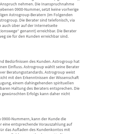
 in Anspruch nehmen. Die Inanspruchnahme
egebenen 0900-Nummer, setzt keine vorherige
digen Astrogroup-Beratern (im Folgenden
trogroup. Die Berater sind telefonisch, via
h auch über auf der Internetseite
swege“ genannt) erreichbar. Die Berater
g sie für den Kunden erreichbar sind.
und Bedürfnissen des Kunden. Astrogroup hat
nen Einfluss. Astrogroup wählt seine Berater
ativer Beratungsstandards. Astrogroup weist
nicht mit den Erkenntnissen der Wissenschaft
eugung, einem dahingehenden spirituellen
ehbaren Haltung des Beraters entsprechen. Die
n gewünschten Erfolgs kann daher nicht
en 0900-Nummern, kann der Kunde die
r eine entsprechende Vorauszahlung auf
Für das Aufladen des Kundenkontos mit