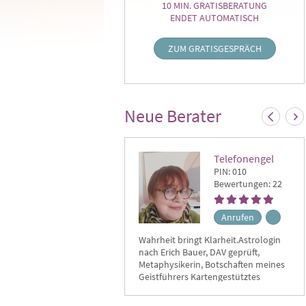
10 MIN. GRATISBERATUNG
ENDET AUTOMATISCH
ZUM GRATISGESPRÄCH
Neue Berater
Telefonengel
PIN: 010
Bewertungen: 22
Anrufen
Wahrheit bringt Klarheit.Astrologin
Kar
nach Erich Bauer, DAV geprüft,
lan
Metaphysikerin, Botschaften meines
fin
Geistführers Kartengestütztes
Lös
Hellsehen Engelbotschaften