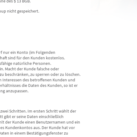
nne des § 13 BGB.
oup nicht gespeichert.
rf nur ein Konto (im Folgenden
haft sind für den Kunden kostenlos.
sfähige natürliche Personen.
n. Macht der Kunde falsche oder
Stella-Maria
Engel Celes…
zu beschränken, zu sperren oder zu löschen.
PIN: 131
PIN: 012
en Interessen des betroffenen Kunden und
Bewertungen: 2
Bewertungen: 16
hältnisses die Daten des Kunden, so ist er
rung anzupassen.
Anrufen
Anrufen
k in die Gedanken deines
Einfühlsames Kartenlegen mit
Ich b
zwei Schritten. Im ersten Schritt wählt der
enspartners - sehr spannend!
verschiedenen Kartendecks,
Ich 
gibt er seine Daten einschließlich
e bei Liebesproblemen u. bei
Spezialgebiet Liebe/Partnerschaft
und 
lt der Kunde einen Benutzernamen und ein
ren Sorgen. Lebenskrise? Wann
sowie Seelsorge und
Situa
nes Kundenkontos aus. Der Kunde hat vor
t die Leichtigkeit zurück?
Auswertung/Bedeutung von
nachv
aten in einem Bestätigungsfenster zu
Symptomen über die Psychosomatik