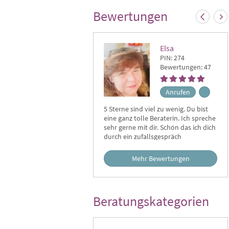
Bewertungen
Elsa
PIN: 274
Bewertungen: 47
Anrufen
5 Sterne sind viel zu wenig. Du bist
Imm
eine ganz tolle Beraterin. Ich spreche
frag
sehr gerne mit dir. Schön das ich dich
um 
durch ein zufallsgespräch
Fah
kennengelernt habe. Du bist meine
Gew
Neb
Favoritin. Herzlichen Dank ❤️❤️❤️ es
Mehr Bewertungen
ger
wird so kommen wie du es sagst.
nur
emp
Uma
Beratungskategorien