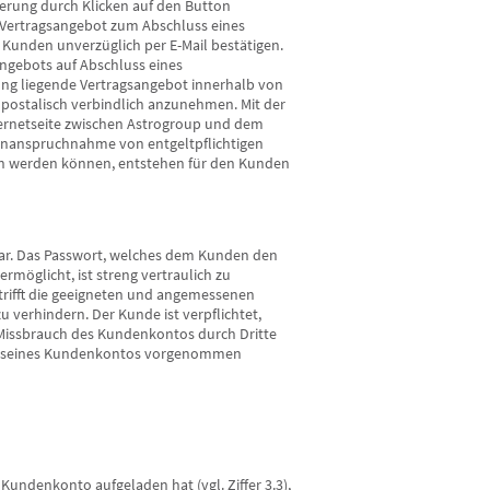
rierung durch Klicken auf den Button
in Vertragsangebot zum Abschluss eines
Kunden unverzüglich per E-Mail bestätigen.
ngebots auf Abschluss eines
erung liegende Vertragsangebot innerhalb von
Conny
Maria
r postalisch verbindlich anzunehmen. Mit der
ernetseite zwischen Astrogroup und dem
PIN: 761
PIN: 361
Inanspruchnahme von entgeltpflichtigen
Bewertungen: 237
Bewertungen: 89
fen werden können, entstehen für den Kunden
Anrufen
Anrufen
egleitest mich schon seit 2019
Ein sehr gutes Zufallsgespräch mit
Viel
damals hattest du recht. Ich
vielen Informationen. Vielen Dank!
sein.
ar. Das Passwort, welches dem Kunden den
e dieses mal auch wieder, leider
Sehr gerne wieder!
möglicht, ist streng vertraulich zu
e ich schon 3 Jahre. Aber ein
trifft die geeigneten und angemessenen
chen Hoffnung habe ich noch.
verhindern. Der Kunde ist verpflichtet,
en lieben Dank für die sehr vielen
 Missbrauch des Kundenkontos durch Dritte
räche. Du bist spitze ❤️
dung seines Kundenkontos vorgenommen
Kundenkonto aufgeladen hat (vgl. Ziffer 3.3),