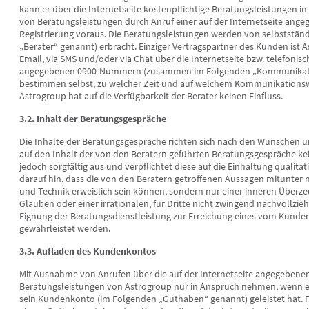
kann er über die Internetseite kostenpflichtige Beratungsleistungen
von Beratungsleistungen durch Anruf einer auf der Internetseite ang
Registrierung voraus. Die Beratungsleistungen werden von selbststän
„Berater“ genannt) erbracht. Einziger Vertragspartner des Kunden ist As
Email, via SMS und/oder via Chat über die Internetseite bzw. telefonisc
angegebenen 0900-Nummern (zusammen im Folgenden „Kommunikation
bestimmen selbst, zu welcher Zeit und auf welchem Kommunikationswe
Astrogroup hat auf die Verfügbarkeit der Berater keinen Einfluss.
3.2. Inhalt der Beratungsgespräche
Die Inhalte der Beratungsgespräche richten sich nach den Wünschen 
auf den Inhalt der von den Beratern geführten Beratungsgespräche kei
jedoch sorgfältig aus und verpflichtet diese auf die Einhaltung qualit
darauf hin, dass die von den Beratern getroffenen Aussagen mitunter 
und Technik erweislich sein können, sondern nur einer inneren Überz
Glauben oder einer irrationalen, für Dritte nicht zwingend nachvollzi
Eignung der Beratungsdienstleistung zur Erreichung eines vom Kunde
gewährleistet werden.
3.3. Aufladen des Kundenkontos
Mit Ausnahme von Anrufen über die auf der Internetseite angegeben
Beratungsleistungen von Astrogroup nur in Anspruch nehmen, wenn e
sein Kundenkonto (im Folgenden „Guthaben“ genannt) geleistet hat. 