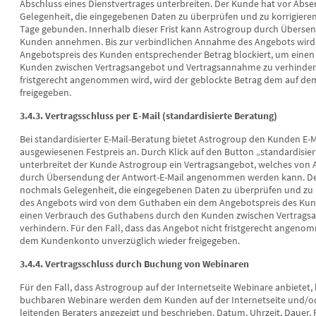
Abschluss eines Dienstvertrages unterbreiten. Der Kunde hat vor Ab
Gelegenheit, die eingegebenen Daten zu überprüfen und zu korrigieren. 
Tage gebunden. Innerhalb dieser Frist kann Astrogroup durch Überse
Kunden annehmen. Bis zur verbindlichen Annahme des Angebots wir
Angebotspreis des Kunden entsprechender Betrag blockiert, um eine
Kunden zwischen Vertragsangebot und Vertragsannahme zu verhindern.
fristgerecht angenommen wird, wird der geblockte Betrag dem auf d
freigegeben.
3.4.3. Vertragsschluss per E-Mail (standardisierte Beratung)
Bei standardisierter E-Mail-Beratung bietet Astrogroup den Kunden E-M
ausgewiesenen Festpreis an. Durch Klick auf den Button „standardisie
unterbreitet der Kunde Astrogroup ein Vertragsangebot, welches von A
durch Übersendung der Antwort-E-Mail angenommen werden kann. De
nochmals Gelegenheit, die eingegebenen Daten zu überprüfen und zu k
des Angebots wird von dem Guthaben ein dem Angebotspreis des Kund
einen Verbrauch des Guthabens durch den Kunden zwischen Vertrags
verhindern. Für den Fall, dass das Angebot nicht fristgerecht angeno
dem Kundenkonto unverzüglich wieder freigegeben.
3.4.4. Vertragsschluss durch Buchung von Webinaren
Für den Fall, dass Astrogroup auf der Internetseite Webinare anbietet,
buchbaren Webinare werden dem Kunden auf der Internetseite und/ode
leitenden Beraters angezeigt und beschrieben. Datum, Uhrzeit, Dauer,