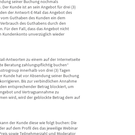
sendung seiner Buchung nochmals
Der Kunde ist an sein Angebot für drei (3)
nden der Antwort-E-Mail das Angebot des
d vom Guthaben des Kunden ein dem
n Verbrauch des Guthabens durch den
 Für den Fall, dass das Angebot nicht
em Kundenkonto unverzüglich wieder
ail-Antworten zu einem auf der Internetseite
rte Beratung zahlungspflichtig buchen“
strogroup innerhalb von drei (3) Tagen
r Kunde hat vor Absendung seiner Buchung
orrigieren. Bis zur verbindlichen Annahme
en entsprechender Betrag blockiert, um
angebot und Vertragsannahme zu
mmen wird, wird der geblockte Betrag dem auf
 kann der Kunde diese wie folgt buchen: Die
r auf dem Profil des das jeweilige Webinar
 Preis sowie Teilnehmerzahl und Moderator