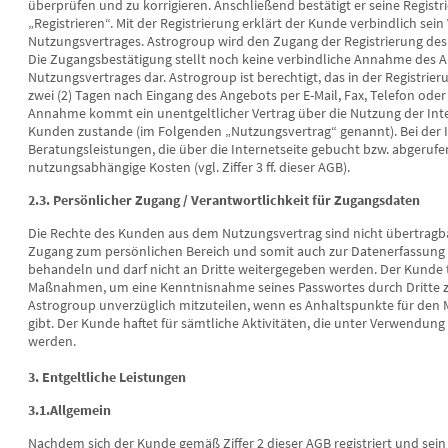
überprüfen und zu korrigieren. Anschließend bestätigt er seine Regist
„Registrieren“. Mit der Registrierung erklärt der Kunde verbindlich se
Nutzungsvertrages. Astrogroup wird den Zugang der Registrierung des 
Die Zugangsbestätigung stellt noch keine verbindliche Annahme des A
Nutzungsvertrages dar. Astrogroup ist berechtigt, das in der Registri
Mia M
Seelenrose
zwei (2) Tagen nach Eingang des Angebots per E-Mail, Fax, Telefon ode
Annahme kommt ein unentgeltlicher Vertrag über die Nutzung der Int
PIN: 940
PIN: 272
Kunden zustande (im Folgenden „Nutzungsvertrag“ genannt). Bei der 
Bewertungen: 409
Bewertungen: 144
Beratungsleistungen, die über die Internetseite gebucht bzw. abgeru
nutzungsabhängige Kosten (vgl. Ziffer 3 ff. dieser AGB).
Anrufen
Anrufen
2.3. Persönlicher Zugang / Verantwortlichkeit für Zugangsdaten
er ein Erfolg mit ihr zu reden,
Vielen Dank für das super
Du b
en. Tut einfach nur so gut, egal
erstgespräch, ich wünsche mir das du
und 
Die Rechte des Kunden aus dem Nutzungsvertrag sind nicht übertragb
was es geht. Fragte wegen einer
recht hast und ich dir ein
Hoff
Zugang zum persönlichen Bereich und somit auch zur Datenerfassung er
rt und jetzt habe kein schlechtes
eingetroffen schreiben darf. Vom
wart
behandeln und darf nicht an Dritte weitergegeben werden. Der Kunde 
issen mehr und ist leichter jetzt.
biss
Herzen ❤️ danke ☺️
Maßnahmen, um eine Kenntnisnahme seines Passwortes durch Dritte zu 
enbei wurde Genick, Schulter
Viel
Astrogroup unverzüglich mitzuteilen, wenn es Anhaltspunkte für den
ichtet und noch mehr. Kann Sie
Gesp
gibt. Der Kunde haftet für sämtliche Aktivitäten, die unter Verwen
 von ganzem Herzen weiter
werden.
fehlen. Herzlichen Dank mit
rmung. DIE BESTE.
3. Entgeltliche Leistungen
3.1.Allgemein
Nachdem sich der Kunde gemäß Ziffer 2 dieser AGB registriert und sein 