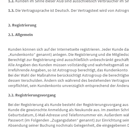
1.2.
Kunden im Sinne dieser AGB sind ausschließlich Verbraucher im Si
1.3.
Die Vertragssprache ist Deutsch. Der Vertragstext wird von Astrogr
2. Registrierung
2.1. Allgemein
Kunden können sich auf der Internetseite registrieren. Jeder Kunde da
„Kundenkonto“ genannt) anlegen. Die Registrierung und die Mitgliedsc
Berechtigt zur Registrierung sind ausschließlich unbeschränkt geschäft
Alle Angaben des Kunden müssen vollständig und wahrheitsgemäß sei
Ilana
Sanah
irreführende Angaben, so ist Astrogroup berechtigt, das Kundenkonto 
PIN: 918
PIN: 109
Bei der Wahl der Maßnahme berücksichtigt Astrogroup die berechtigt
Bewertungen: 4
Bewertungen: 2
dessen Verschulden. Ändern sich während des bestehenden Vertragsver
verpflichtet, sein Kundenkonto unverzüglich entsprechend der Ände
Anrufen
Anrufen
2.2. Registrierungsvorgang
tenlegerin aus der Ukraine mit
Aussagekräftig, liebevoll & ehrlich -
Blic
Bei der Registrierung als Kunde besteht der Registrierungsvorgang aus 
gjähriger Erfahrung. Gemeinsam
auch ausschliesslich
Herz
Kunde die gewünschte Anmeldung als Neukunde aus. Im zweiten Schritt 
den wir Antworten und
CHAKRENAUSGLEICH - Flexibel
Hilf
Geburtsdatum, E-Mail-Adresse und Telefonnummer ein. Außerdem wäh
ungswege für deine Fragen
erreichbar
ande
Passwort (im Folgenden „Zugangsdaten“ genannt) zur Einrichtung sei
komm
Absendung seiner Buchung nochmals Gelegenheit, die eingegebenen D