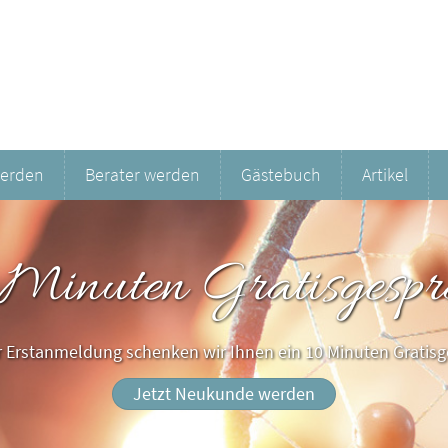
werden
Berater werden
Gästebuch
Artikel
 Minuten Gratisgespr
er Erstanmeldung schenken wir Ihnen ein 10 Minuten Gratisg
Jetzt Neukunde werden