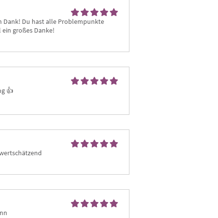
len Dank! Du hast alle Problempunkte 
 ein großes Danke!
g 👍 
d wertschätzend
nn 