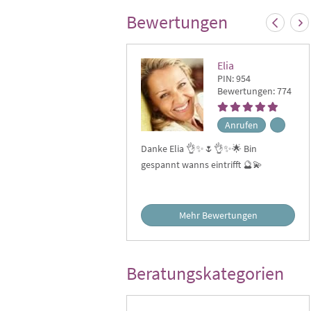
Ten
Bewertungen
Elia
PIN: 954
Bewertungen: 774
Anrufen
Ein
Danke Elia 👌✨🌷👌✨🌟 Bin
gol
gespannt wanns eintrifft 🔮💫
bis
gra
von
bri
Mehr Bewertungen
😍
Beratungskategorien