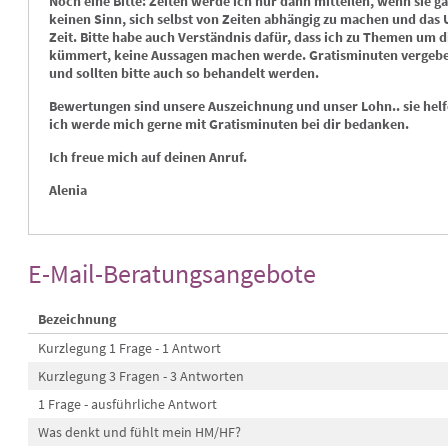
Noch eine Bitte:
Zeiten werde ich nur dann mitteilen, wenn sie g
denzen, sondern auch
keinen Sinn, sich selbst von Zeiten abhängig zu machen und das 
Zeit. Bitte habe auch Verständnis dafür, dass ich zu Themen um d
kümmert, keine Aussagen machen werde. Gratisminuten vergebe i
und sollten bitte auch so behandelt werden.
Lady Serafin…
Elena
Bewertungen sind unsere Auszeichnung und unser Lohn.. sie he
PIN: 871
PIN: 210
ich werde mich gerne mit Gratisminuten bei dir bedanken.
Bewertungen: 125
Bewertungen: 5
Ich freue mich auf deinen Anruf.
Anrufen
Anrufen
Alenia
getroffen 😍 du lagst wie immer
Hattest Recht die Dame war ganz
Viel
drichtig. Mit dem Auto war Nix. Du
nett das Gespräch war ganz gut - Sie
sehr
t so wirklich phänomenal und
meldet sich nächste Woche nochmal
welc
E-Mail-Beratungsangebote
ndios wie immer. Ich danke dir
ob es zu einem Vorstellungsgespräch
ents
 ganzem Herzen für deine
kommen wird .. bin gespannt was
hatt
llante Arbeit und Unterstützung
noch auf mich zu kommt und welche
scho
Bezeichnung
Stelle es am Ende wird 🙈
abs
noch
Kurzlegung 1 Frage - 1 Antwort
hoff
näch
Kurzlegung 3 Fragen - 3 Antworten
gese
1 Frage - ausführliche Antwort
das 
ein 
Was denkt und fühlt mein HM/HF?