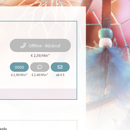
Offline - Rückruf
€ 2,59/Min
*
0900
€ 2,99/Min*
€ 2,49/Min
*
ab € 5
eele