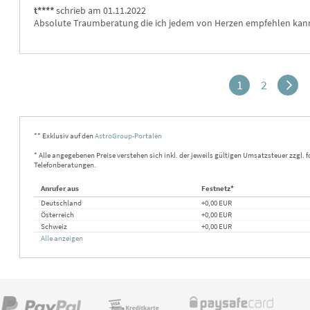
t****
schrieb am 01.11.2022
Absolute Traumberatung die ich jedem von Herzen empfehlen kan
1
2
** Exklusiv auf den
AstroGroup-Portalen
* Alle angegebenen Preise verstehen sich inkl. der jeweils gültigen Umsatzsteuer zzgl. 
Telefonberatungen.
Anrufer aus
Festnetz*
Deutschland
+0,00 EUR
Österreich
+0,00 EUR
Schweiz
+0,00 EUR
Alle anzeigen