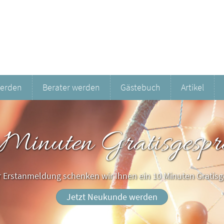
werden
Berater werden
Gästebuch
Artikel
 Minuten Gratisgespr
er Erstanmeldung schenken wir Ihnen ein 10 Minuten Gratisg
Jetzt Neukunde werden