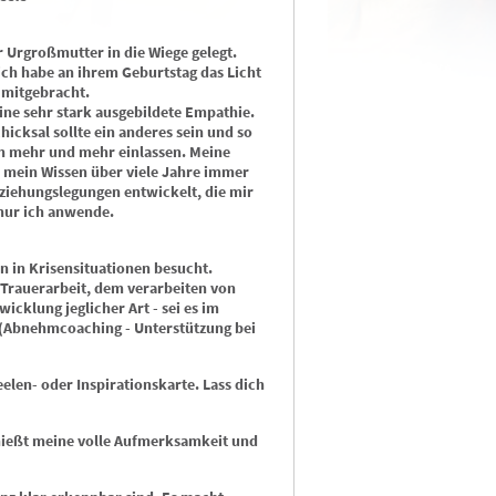
 Urgroßmutter in die Wiege gelegt.
 ich habe an ihrem Geburtstag das Licht
n mitgebracht.
 eine sehr stark ausgebildete Empathie.
icksal sollte ein anderes sein und so
 mehr und mehr einlassen. Meine
 mein Wissen über viele Jahre immer
ziehungslegungen entwickelt, die mir
nur ich anwende.
Angel Anasta…
Saphira Enge…
n in Krisensituationen besucht.
PIN: 048
PIN: 009
 Trauerarbeit, dem verarbeiten von
Bewertungen: 5
Bewertungen: 25
icklung jeglicher Art - sei es im
 (Abnehmcoaching - Unterstützung bei
Anrufen
Anrufen
eelen- oder Inspirationskarte. Lass dich
wissendes Medium * ohne
Ich bin fast Blind, aber genau das ist
Sekun
smittel – direkte Anbindung an
meine Stärke. Ich berate dich,
Bilde
geistige Welt * Energetische
authentisch, ehrlich und
trans
enießt meine volle Aufmerksamkeit und
tellung · Trancearbeit · Human
bodenständig ohne Märchenstunde,
und 
gn Expertin
dafür mit viel Empathie und Herz.
ehrl
Exklusiv auf der Astrogtoup
Lösu