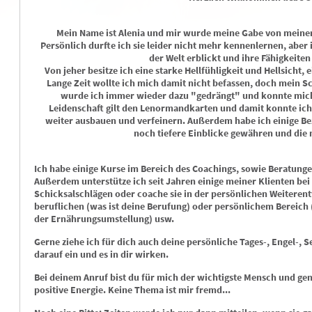
Mein Name ist Alenia und mir wurde meine Gabe von meiner
Persönlich durfte ich sie leider nicht mehr kennenlernen, aber
der Welt erblickt und ihre Fähigkeite
Von jeher besitze ich eine starke Hellfühligkeit und Hellsicht,
Lange Zeit wollte ich mich damit nicht befassen, doch mein Sch
wurde ich immer wieder dazu "gedrängt" und konnte mich
Leidenschaft gilt den Lenormandkarten und damit konnte ich
weiter ausbauen und verfeinern. Außerdem habe ich einige Be
noch tiefere Einblicke gewähren und die 
Bine
Lichtmedium …
Ich habe einige Kurse im Bereich des Coachings, sowie Beratunge
PIN: 568
PIN: 046
Außerdem unterstütze ich seit Jahren einige meiner Klienten bei
Bewertungen: 3
Bewertungen: 0
Schicksalschlägen oder coache sie in der persönlichen Weiterentw
beruflichen (was ist deine Berufung) oder persönlichem Bereich
der Ernährungsumstellung) usw.
Anrufen
Anrufen
Gerne ziehe ich für dich auch deine persönliche Tages-, Engel-, S
 über 30 Jahren Erfahrung
Hellsichtige Botschaften der geistigen
hell
darauf ein und es in dir wirken.
binde ich Tarot,
Welt, Engelsbotschaften und
Hilf
ormandkarten und intuitive
göttliche Begleitung Spezialisiert seit
die 
Bei deinem Anruf bist du für mich der wichtigste Mensch und g
lsicht mit ganzheitlichem
30 Jahren auf Partnerschaft
Aufs
positive Energie. Keine Thema ist mir fremd...
ching. Ich arbeite ehrlich und
Seelenaufgaben, Lernaufgaben und
Desi
ungsorientiert – nicht nur auf
Lösen der Hindernisse