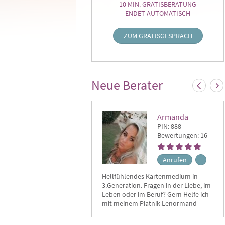
10 MIN. GRATISBERATUNG
ENDET AUTOMATISCH
ZUM GRATISGESPRÄCH
Neue Berater
Armanda
PIN: 888
Bewertungen: 16
Anrufen
Hellfühlendes Kartenmedium in
Mit
3.Generation. Fragen in der Liebe, im
ver
Leben oder im Beruf? Gern Helfe ich
Len
mit meinem Piatnik-Lenormand
Hel
.Wenn möglich gebe ich gerne Zeiten.
Coa
Ich freue mich auf Euren Anruf
lös